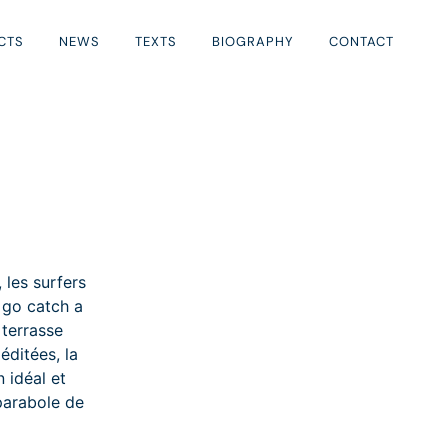
CTS
NEWS
TEXTS
BIOGRAPHY
CONTACT
 les surfers
 go catch a
 terrasse
ditées, la
 idéal et
parabole de